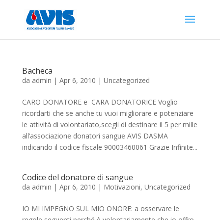
Bacheca
da
admin
|
Apr 6, 2010
|
Uncategorized
CARO DONATORE e CARA DONATORICE Voglio
ricordarti che se anche tu vuoi migliorare e potenziare
le attività di volontariato,scegli di destinare il 5 per mille
all’associazione donatori sangue AVIS DASMA
indicando il codice fiscale 90003460061 Grazie Infinite...
Codice del donatore di sangue
da
admin
|
Apr 6, 2010
|
Motivazioni
,
Uncategorized
IO MI IMPEGNO SUL MIO ONORE: a osservare le
regole seguenti perché è volontariamente che io offro